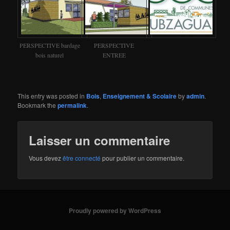
PERSPECTIVE bardage
PERSPECTIVE
bois naturel
ENTREE
This entry was posted in
Bois
,
Enseignement & Scolaire
by
admin
.
Bookmark the
permalink
.
Laisser un commentaire
Vous devez
être connecté
pour publier un commentaire.
Proudly powered by WordPress