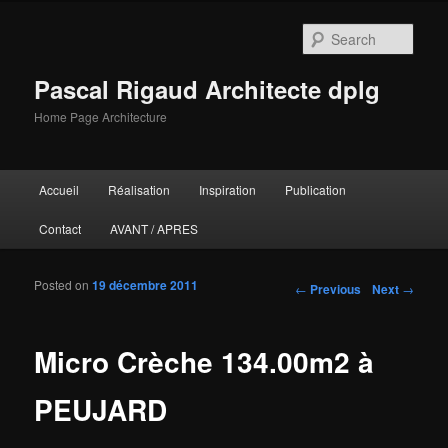
Sear
Pascal Rigaud Architecte dplg
Home Page Architecture
Main menu
Accueil
Réalisation
Inspiration
Publication
Skip to primary content
Skip to secondary content
Contact
AVANT / APRES
Posted on
19 décembre 2011
Post navigation
←
Previous
Next
→
Micro Crèche 134.00m2 à
PEUJARD