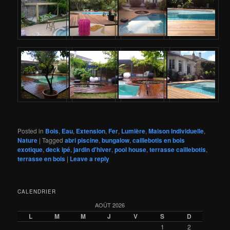
Posted in
Bois
,
Eau
,
Extension
,
Fer
,
Lumière
,
Maison Individuelle
,
Nature
|
Tagged
abri piscine
,
bungalow
,
caillebotis en bois
exotique
,
deck ipé
,
jardin d'hiver
,
pool house
,
terrasse caillebotis
,
terrasse en bois
|
Leave a reply
CALENDRIER
AOÛT 2026
L
M
M
J
V
S
D
1
2