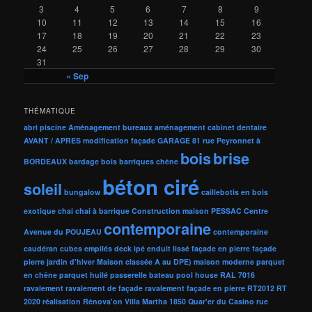
3
4
5
6
7
8
9
10
11
12
13
14
15
16
17
18
19
20
21
22
23
24
25
26
27
28
29
30
31
« Sep
THÉMATIQUE
abri piscine
Aménagement bureaux
aménagement cabinet dentaire
AVANT / APRES modification façade GARAGE 81 rue Peyronnet à
bois
brise
BORDEAUX
bardage bois
barriques chêne
béton ciré
soleil
bungalow
caillebotis en bois
exotique
chai
chai à barrique
Construction maison PESSAC Centre
contemporaine
Avenue du POUJEAU
contemporaine
caudéran
cubes empilés
deck ipé
enduit lissé
façade en pierre
façade
pierre
jardin d'hiver
Maison classée A au DPE)
maison moderne
parquet
en chêne
parquet huilé
passerelle bateau
pool house
RAL 7016
ravalement
ravalement de façade
ravalement façade en pierre
RT2012
RT
2020
réalisation
Rénova'on Villa Martha 1850 Quar'er du Casino rue