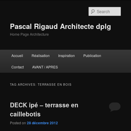
Sear
Pascal Rigaud Architecte dplg
Home Page Architecture
Main menu
Accueil
Réalisation
Inspiration
Publication
Skip to primary content
Skip to secondary content
Contact
AVANT / APRES
TAG ARCHIVES:
TERRASSE EN BOIS
DECK ipé – terrasse en
caillebotis
Posted on
28 décembre 2012